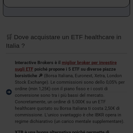
🛒 Dove acquistare un ETF healthcare in
Italia ?
Interactive Brokers è il
miglior broker per investire
sugli ETF
poiché propone i 5 ETF su diverse piazze
borsistiche 🔎
(Borsa Italiana, Euronext, Xetra, London
Stock Exchange). Le commissioni sono dello 0,05% per
ordine (min 1,25€) con il piano fisso e i costi di
conversione sono tra i più bassi del mercato.
Concretamente, un ordine di 5.000€ su un ETF
healthcare quotato su Borsa Italiana ti costa 2,50€ di
commissione. L'unico svantaggio è che IBKR opera in
regime dichiarativo (un carico mentale supplementare).
XTB è una buona alternativa poiché permette di