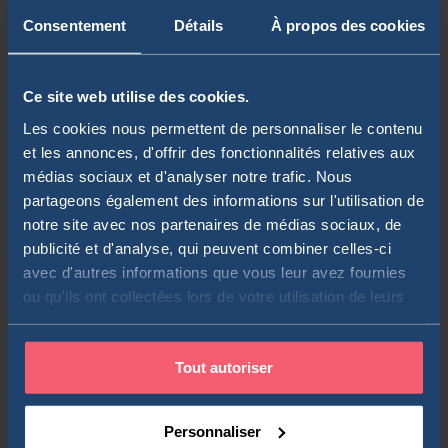
Codice ISIN : IE00BJ5JNZ06
Consentement
Détails
À propos des cookies
Ticker Borsa Italiana : WHCS
Prezzo di una quota : 6€
Ce site web utilise des cookies.
Patrimonio in gestione : 871,41 milioni di dollari
Les cookies nous permettent de personnaliser le contenu
et les annonces, d'offrir des fonctionnalités relatives aux
médias sociaux et d'analyser notre trafic. Nous
Metodo di replica : Fisica
partageons également des informations sur l'utilisation de
notre site avec nos partenaires de médias sociaux, de
Politica di distribuzione : Distribuzione (semestrale)
publicité et d'analyse, qui peuvent combiner celles-ci
Costi di gestione annui (TER) : 0,18%
avec d'autres informations que vous leur avez fournies
ou qu'ils ont collectées lors de votre utilisation de leurs
Data di lancio : ottobre 2019
services.
Tout autoriser
Personnaliser
👉 ETF Xtrackers MSCI World Health