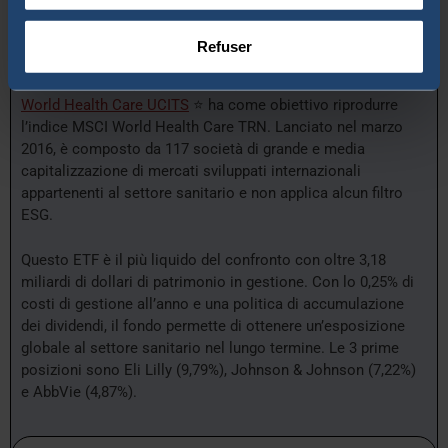
Care UCITS (Acc)
Refuser
Gestito da DWS (Deutsche Bank), l’
ETF Xtrackers MSCI
World Health Care UCITS
⭐ ha come obiettivo riprodurre
l’indice MSCI World Health Care TRN. Lanciato nel marzo
2016, è composto da 117 società di grande e media
capitalizzazione di mercati sviluppati internazionali
appartenenti al settore sanitario e non applica alcun filtro
ESG.
Questo ETF è il più liquido del confronto con oltre 3,18
miliardi di dollari di patrimonio in gestione. Con lo 0,25% di
costi di gestione all’anno e una politica di accumulazione
dei dividendi, il fondo permette di ottenere un’esposizione
globale al settore sanitario nel lungo termine. Le 3 prime
posizioni sono Eli Lilly (9,79%), Johnson & Johnson (7,22%)
e AbbVie (4,87%).