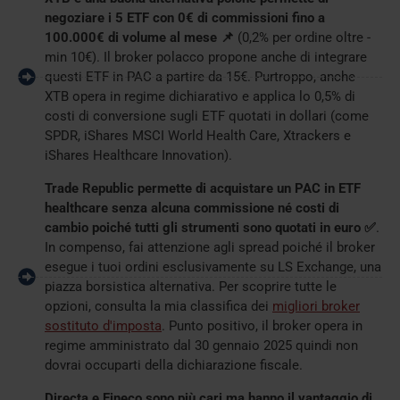
negoziare i 5 ETF con 0€ di commissioni fino a
100.000€ di volume al mese 📌
(0,2% per ordine oltre -
min 10€). Il broker polacco propone anche di integrare
questi ETF in PAC a partire da 15€. Purtroppo, anche
XTB opera in regime dichiarativo e applica lo 0,5% di
costi di conversione sugli ETF quotati in dollari (come
SPDR, iShares MSCI World Health Care, Xtrackers e
iShares Healthcare Innovation).
Trade Republic permette di acquistare un PAC in ETF
healthcare senza alcuna commissione né costi di
cambio poiché tutti gli strumenti sono quotati in euro ✅
.
In compenso, fai attenzione agli spread poiché il broker
esegue i tuoi ordini esclusivamente su LS Exchange, una
piazza borsistica alternativa. Per scoprire tutte le
opzioni, consulta la mia classifica dei
migliori broker
sostituto d'imposta
. Punto positivo, il broker opera in
regime amministrato dal 30 gennaio 2025 quindi non
dovrai occuparti della dichiarazione fiscale.
Directa e Fineco sono più cari ma hanno il vantaggio di