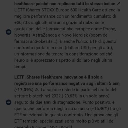
healthcare poiché non replicano tutti lo stesso indice 📌
.
L'ETF iShares STOXX Europe 600 Health Care ottiene la
migliore performance con un rendimento cumulato di
+30,70% sugli ultimi 5 anni grazie al rialzo delle
quotazioni delle farmaceutiche europee come Roche,
Novartis, AstraZeneca e Novo Nordisk (boom dei
farmaci anti-obesità...). È anche l'unico ETF di questo
confronto quotato in euro (dollaro USD per gli altri),
un'informazione da tenere in considerazione poiché
l'euro si è apprezzato rispetto al dollaro negli ultimi
tempi.
L'ETF iShares Healthcare Innovation è il solo a
registrare una performance negativa sugli ultimi 5 anni
(-17,39%) ⚠️
. La ragione risiede in parte nel crollo del
settore biotech nel 2022 (-23,63% in un solo anno)
seguito da due anni di stagnazione. Punto positivo, è
quello che performa meglio su un anno (+15,46%) tra gli
ETF selezionati in questo confronto. Una prova che gli
ETF tematici specializzati sono molto più volatili dei
generalisti come l'MSCI World.