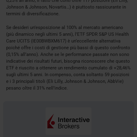
0,25% all’anno, il fatto che conti oltre 117 posizioni (Eli Lilly,
Johnson & Johnson, Novartis…) è piuttosto rassicurante in
termini di diversificazione.
Se desideri un’esposizione al 100% al mercato americano
(più dinamico negli ultimi 5 anni), l’ETF SPDR S&P US Health
Care UCITS (IE00BWBXM617) è un’eccellente alternativa
poiché offre i costi di gestione più bassi di questo confronto
(0,15% all’anno). Anche se le performance passate non sono
indicative dei risultati futuri, bisogna riconoscere che questo
ETF è riuscito a ottenere un rendimento cumulato di +28,46%
sugli ultimi 5 anni. In compenso, conta soltanto 59 posizioni
e i 3 principali titoli (Eli Lilly, Johnson & Johnson, AbbVie)
pesano oltre il 31% nell’indice.