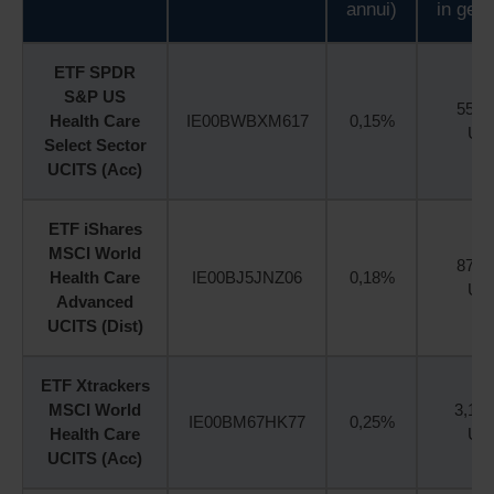
annui)
in gest
ETF SPDR
S&P US
551 
Health Care
IE00BWBXM617
0,15%
US
Select Sector
UCITS (Acc)
ETF iShares
MSCI World
871 
Health Care
IE00BJ5JNZ06
0,18%
US
Advanced
UCITS (Dist)
ETF Xtrackers
MSCI World
3,18 
IE00BM67HK77
0,25%
Health Care
US
UCITS (Acc)