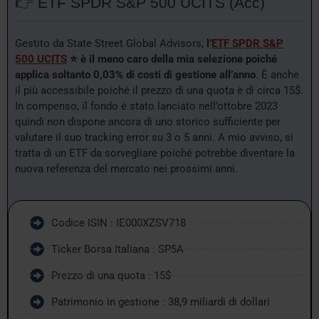
👉 ETF SPDR S&P 500 UCITS (Acc)
Gestito da State Street Global Advisors,
l’
ETF SPDR S&P
500 UCITS
⭐ è il meno caro della mia selezione poiché
applica soltanto 0,03% di costi di gestione all’anno
. È anche
il più accessibile poiché il prezzo di una quota è di circa 15$.
In compenso, il fondo è stato lanciato nell’ottobre 2023
quindi non dispone ancora di uno storico sufficiente per
valutare il suo tracking error su 3 o 5 anni. A mio avviso, si
tratta di un ETF da sorvegliare poiché potrebbe diventare la
nuova referenza del mercato nei prossimi anni.
Codice ISIN : IE000XZSV718
Ticker Borsa Italiana : SP5A
Prezzo di una quota : 15$
Patrimonio in gestione : 38,9 miliardi di dollari