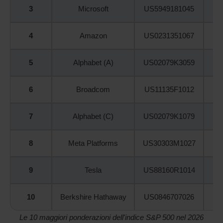
3
Microsoft
US5949181045
4
Amazon
US0231351067
5
Alphabet (A)
US02079K3059
6
Broadcom
US11135F1012
7
Alphabet (C)
US02079K1079
8
Meta Platforms
US30303M1027
9
Tesla
US88160R1014
10
Berkshire Hathaway
US0846707026
Le 10 maggiori ponderazioni dell'indice S&P 500 nel 2026