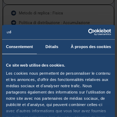
Metodo di replica : Fisica
Politica di distribuzione : Accumulazione
Costi di gestione annui (TER) : 0,03%
Data di lancio : ottobre 2023
Consentement
Détails
À propos des cookies
Ce site web utilise des cookies.
Les cookies nous permettent de personnaliser le contenu
👉 ETF Invesco S&P 500 UCITS (Acc)
et les annonces, d'offrir des fonctionnalités relatives aux
médias sociaux et d'analyser notre trafic. Nous
partageons également des informations sur l'utilisation de
L’
ETF Invesco S&P 500 UCITS
⭐ è il fondo che ottiene la
notre site avec nos partenaires de médias sociaux, de
migliore performance cumulata sugli ultimi 5 anni
publicité et d'analyse, qui peuvent combiner celles-ci
(+84,61%)
. Grazie alla replica sintetica (swap), evita la
avec d'autres informations que vous leur avez fournies
ritenuta alla fonte del 15% sui dividendi americani che gli