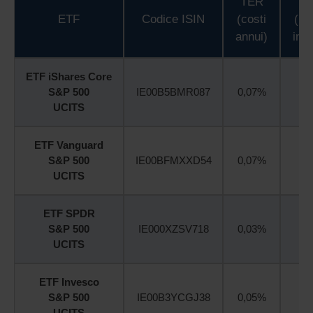
TER
E
ETF
Codice ISIN
(costi
(pa
annui)
in g
ETF iShares Core
S&P 500
IE00B5BMR087
0,07%
12
UCITS
ETF Vanguard
S&P 500
IE00BFMXXD54
0,07%
44
UCITS
ETF SPDR
S&P 500
IE000XZSV718
0,03%
11
UCITS
ETF Invesco
S&P 500
IE00B3YCGJ38
0,05%
30
UCITS