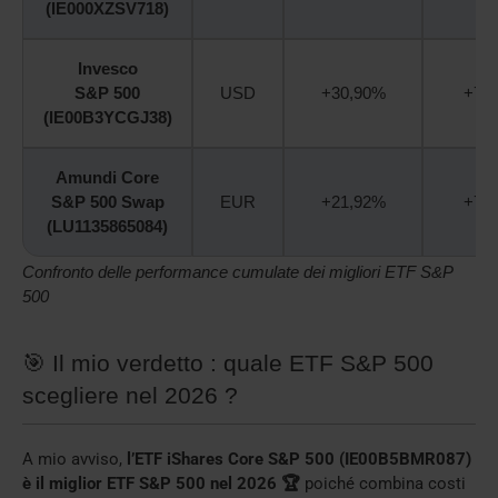
(IE000XZSV718)
Invesco
S&P 500
USD
+30,90%
+79
(IE00B3YCGJ38)
Amundi Core
S&P 500 Swap
EUR
+21,92%
+73
(LU1135865084)
Confronto delle performance cumulate dei migliori ETF S&P
500
🎯 Il mio verdetto : quale ETF S&P 500
scegliere nel 2026 ?
A mio avviso,
l’ETF iShares Core S&P 500 (IE00B5BMR087)
è il miglior ETF S&P 500 nel 2026 🏆
poiché combina costi