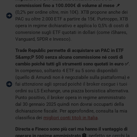
commissioni fino a 100.000€ di volume al mese 📌
(0,2% per ordine oltre, min 10€). XTB propone anche dei
PAC su oltre 2.000 ETF a partire da 15€. Purtroppo, XTB
opera in regime dichiarativo e applica lo 0,5% di costi di
conversione sugli ETF quotati in dollari (come iShares,
Vanguard, SPDR e Invesco).
Trade Republic permette di acquistare un PAC in ETF
S&amp;P 500 senza alcuna commissione né costi di
cambio poiché tutti gli strumenti sono quotati in euro ✅
.
In compenso, soltanto 4 ETF su 5 sono disponibili
(quello di Amundi non è negoziabile sulla piattaforma) e
fai attenzione agli spread poiché il broker esegue i tuoi
ordini su LS Exchange, una piazza borsistica alternativa.
Punto positivo, il broker opera in regime amministrato
dal 30 gennaio 2025 quindi non dovrai occuparti della
dichiarazione fiscale. Per approfondire, consulta la mia
classifica dei
migliori conti titoli in Italia
.
Directa e Fineco sono più cari ma hanno il vantaggio di
operare in regime amministrato 🏦
, perfetto se cerchi la