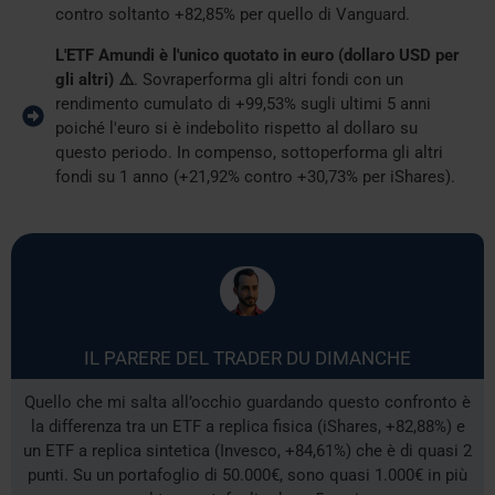
contro soltanto +82,85% per quello di Vanguard.
L'ETF Amundi è l'unico quotato in euro (dollaro USD per
gli altri) ⚠️
. Sovraperforma gli altri fondi con un
rendimento cumulato di +99,53% sugli ultimi 5 anni
poiché l'euro si è indebolito rispetto al dollaro su
questo periodo. In compenso, sottoperforma gli altri
fondi su 1 anno (+21,92% contro +30,73% per iShares).
IL PARERE DEL TRADER DU DIMANCHE
Quello che mi salta all’occhio guardando questo confronto è
la differenza tra un ETF a replica fisica (iShares, +82,88%) e
un ETF a replica sintetica (Invesco, +84,61%) che è di quasi 2
punti. Su un portafoglio di 50.000€, sono quasi 1.000€ in più