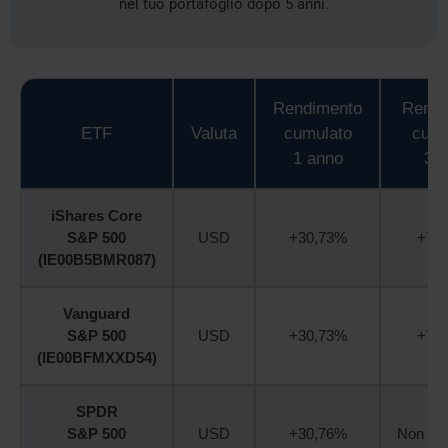
nel tuo portafoglio dopo 5 anni.
Rendimento
Rendi
ETF
Valuta
cumulato
cumu
1 anno
3 a
iShares Core
S&P 500
USD
+30,73%
+78
(IE00B5BMR087)
Vanguard
S&P 500
USD
+30,73%
+78
(IE00BFMXXD54)
SPDR
S&P 500
USD
+30,76%
Non dis