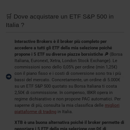
🛒 Dove acquistare un ETF S&P 500 in
Italia ?
Interactive Brokers è il broker più completo per
accedere a tutti gli ETF della mia selezione poiché
propone i 5 ETF su diverse piazze borsistiche 🔎
(Borsa
Italiana, Euronext, Xetra, London Stock Exchange). Le
commissioni sono dello 0,05% per ordine (min 1,25€)
con il piano fisso e i costi di conversione sono tra i più
bassi del mercato. Concretamente, un ordine di 5.000€
su un ETF S&P 500 quotato su Borsa Italiana ti costa
2,50€ di commissione. In compenso, IBKR opera in
regime dichiarativo e non propone PAC automatici. Per
saperne di più, consulta la mia classifica delle
migliori
piattaforme di trading
in Italia.
XTB è una buona alternativa poiché il broker permette di
negoziare i 5 ETF della mia selezione con 0€ di