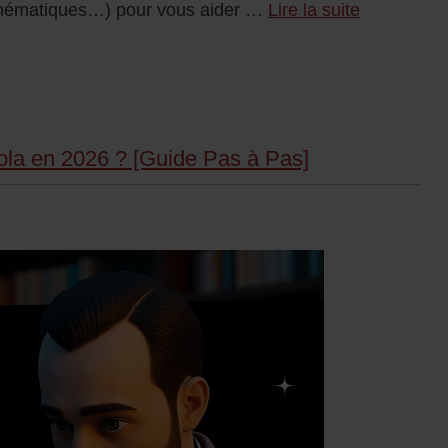
s thématiques…) pour vous aider …
Lire la suite
la en 2026 ? [Guide Pas à Pas]