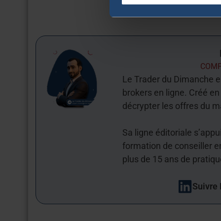
COMP
Le Trader du Dimanche e
brokers en ligne. Créé en 
décrypter les offres du m
Sa ligne éditoriale s’app
formation de conseiller e
plus de 15 ans de pratiq
Suivre