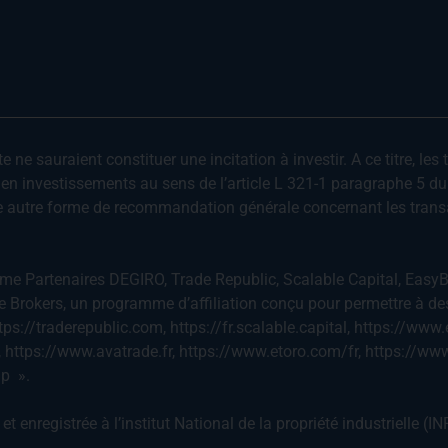
ne sauraient constituer une incitation à investir. A ce titre, les 
l en investissements au sens de l’article L 321-1 paragraphe 5 d
te autre forme de recommandation générale concernant les trans
e Partenaires DEGIRO, Trade Republic, Scalable Capital, EasyB
ve Brokers, un programme d’affiliation conçu pour permettre à de
https://traderepublic.com, https://fr.scalable.capital, https://
, https://www.avatrade.fr, https://www.etoro.com/fr, https://
hp ».
enregistrée à l’institut National de la propriété industrielle (