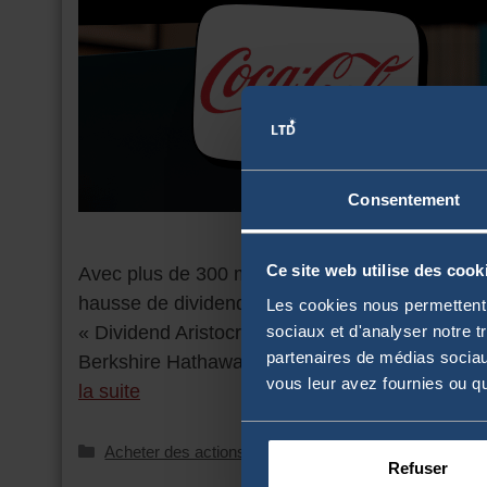
Consentement
Ce site web utilise des cook
Avec plus de 300 milliards de dollars de capita
hausse de dividendes, l’action Coca-Cola (ISIN
Les cookies nous permettent d
sociaux et d'analyser notre t
« Dividend Aristocrats » et reste l’un des plac
partenaires de médias sociaux
Berkshire Hathaway détient 9,9% de l’entrepr
vous leur avez fournies ou qu'
la suite
Acheter des actions
Refuser