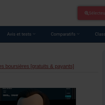
Sélecteu
Avis et tests
Comparatifs
Clas
s boursières [gratuits & payants]