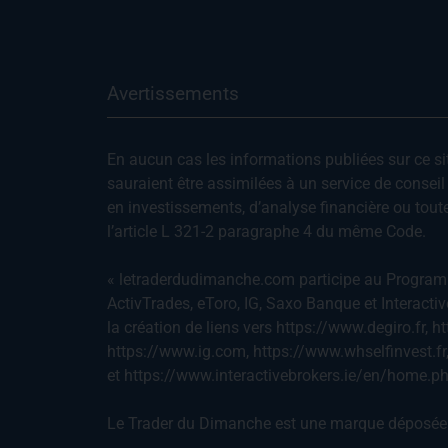
Avertissements
En aucun cas les informations publiées sur ce site 
sauraient être assimilées à un service de consei
en investissements, d’analyse financière ou tou
l’article L 321-2 paragraphe 4 du même Code.
« letraderdudimanche.com participe au Programm
ActivTrades, eToro, IG, Saxo Banque et Interacti
la création de liens vers https://www.degiro.fr, 
https://www.ig.com, https://www.whselfinvest.fr
et https://www.interactivebrokers.ie/en/home.p
Le Trader du Dimanche est une marque déposée et 