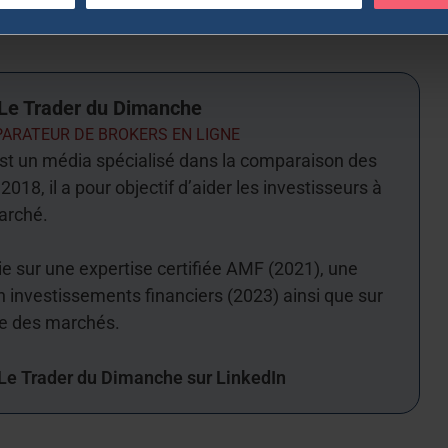
Le Trader du Dimanche
ARATEUR DE BROKERS EN LIGNE
st un média spécialisé dans la comparaison des
2018, il a pour objectif d’aider les investisseurs à
arché.
uie sur une expertise certifiée AMF (2021), une
n investissements financiers (2023) ainsi que sur
ue des marchés.
 Le Trader du Dimanche sur LinkedIn