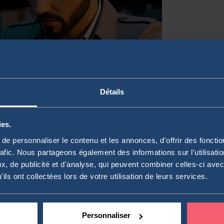
Détails
ies.
lisation boursière et 63 années consécutives de
 US1912161007) fait partie du cercle très fermé des
e personnaliser le contenu et les annonces, d'offrir des fonctio
rafic. Nous partageons également des informations sur l'utilisati
ements préférés de Warren Buffett, dont le fonds
, de publicité et d'analyse, qui peuvent combiner celles-ci avec
ise en 2026. Comment un investisseur français …
Lire
ils ont collectées lors de votre utilisation de leurs services.
Personnaliser