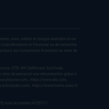
textes, sons, vidéos et images réalisées ici ne
u Code Monétaire et Financier ou de recherche
actions sur instruments financiers au sens de
ourse, XTB, WH SelfInvest, AvaTrade,
s sites de percevoir une rémunération grâce à
www.easybourse.com, https://www.xtb.com,
www.activtrades.com, https://www.home.saxo/fr
INPI) sous le numéro 4705717.