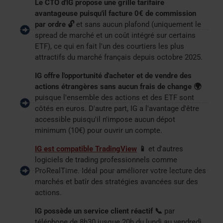
Le CTO d'IG propose une grille tarifaire
avantageuse puisqu'il facture 0€ de commission
par ordre 🔓
et sans aucun plafond (uniquement le
spread de marché et un coût intégré sur certains
ETF), ce qui en fait l'un des courtiers les plus
attractifs du marché français depuis octobre 2025.
IG offre l'opportunité d'acheter et de vendre des
actions étrangères sans aucun frais de change 🌍
puisque l'ensemble des actions et des ETF sont
côtés en euros. D'autre part, IG a l'avantage d'être
accessible puisqu'il n'impose aucun dépot
minimum (10€) pour ouvrir un compte.
IG est compatible TradingView
📱
et d'autres
logiciels de trading professionnels comme
ProRealTime. Idéal pour améliorer votre lecture des
marchés et batîr des stratégies avancées sur des
actions.
IG possède un service client réactif 📞
par
téléphone de 8h30 jusque 20h du lundi au vendredi