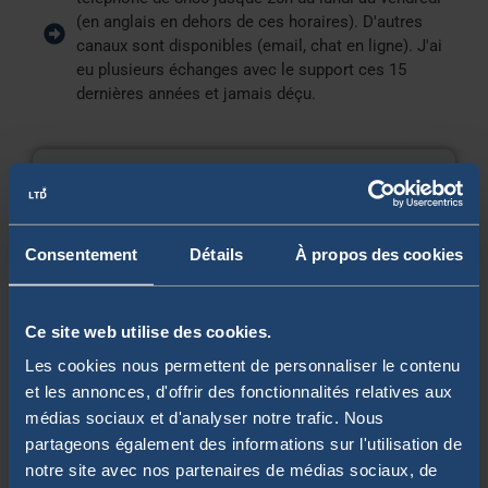
(en anglais en dehors de ces horaires). D'autres
canaux sont disponibles (email, chat en ligne). J'ai
eu plusieurs échanges avec le support ces 15
dernières années et jamais déçu.
Consentement
Détails
À propos des cookies
Ce site web utilise des cookies.
Les cookies nous permettent de personnaliser le contenu
et les annonces, d'offrir des fonctionnalités relatives aux
médias sociaux et d'analyser notre trafic. Nous
partageons également des informations sur l'utilisation de
Visuel du compte-titres ordinaire IG
notre site avec nos partenaires de médias sociaux, de