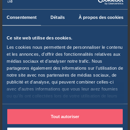
Consentement
Détails
À propos des cookies
Ce site web utilise des cookies.
Les cookies nous permettent de personnaliser le contenu
et les annonces, d'offrir des fonctionnalités relatives aux
médias sociaux et d'analyser notre trafic. Nous
La méthode Sapians
partageons également des informations sur l'utilisation de
notre site avec nos partenaires de médias sociaux, de
👉 Quelles sont les solutions pour
publicité et d'analyse, qui peuvent combiner celles-ci
investir chez Sapians ?
avec d'autres informations que vous leur avez fournies
ou qu'ils ont collectées lors de votre utilisation de leurs
services.
Le ticket d'entrée pour pouvoir investir dans les
Tout autoriser
solutions sélectionnées par Sapians est de 100 000
euros 💰
. Le family-office français cible les