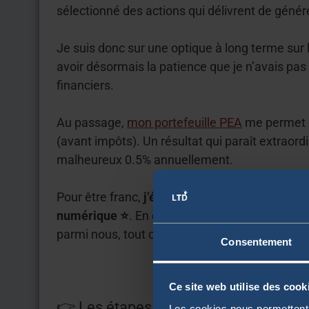
sélectionné des actions qui délivrent de géné
Je suis donc sur une optique à long terme sur 
avoir désormais la patience que je n’avais pas 
financiers.
Au passage,
mon portefeuille PEA
me permet 
(avant impôts). Un résultat qui paraît extraord
malheureux 0.5% annuellement.
Pour être franc,
j’étais donc plutôt réticent à
numérique ⭐
. En effet, je n’ai presque aucu
parmi nous, tout ce que je ne connais pas à te
Consentement
Ce site web utilise des cook
👉 Les étapes à suivre pour acheter 
Les cookies nous permettent d