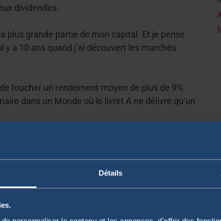
reux dividendes.
j
la plus grande partie de mon capital. Et je pense
il y a 10 ans quand j’ai découvert les marchés
de toucher un rendement moyen de plus de 9%
inaire dans un Monde où le livret A ne délivre qu’un
 diversifier mon portefeuille dans la monnaie
ne connaissance sur le sujet. Et comme beaucoup
ndance à me faire peur.
Détails
ies.
mes premiers tokens
e personnaliser le contenu et les annonces, d'offrir des fonctio