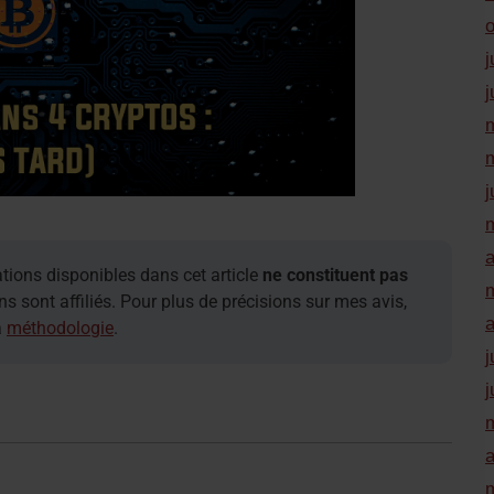
j
j
j
a
tions disponibles dans cet article
ne constituent pas
ens sont affiliés. Pour plus de précisions sur mes avis,
a
méthodologie
.
j
j
a