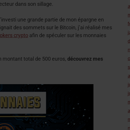
ecteur dans son sillage.
a
j’investi une grande partie de mon épargne en
f
ignait des sommets sur le Bitcoin, j’ai réalisé mes
j
okers crypto
afin de spéculer sur les monnaies
n montant total de 500 euros,
découvrez mes
j
j
a