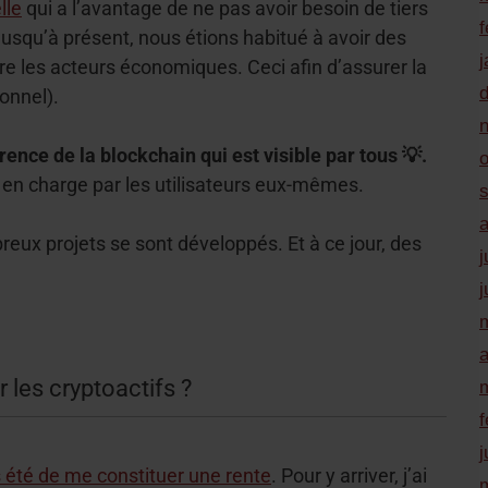
lle
qui a l’avantage de ne pas avoir besoin de tiers
f
jusqu’à présent, nous étions habitué à avoir des
j
ntre les acteurs économiques. Ceci afin d’assurer la
onnel).
rence de la blockchain qui est visible par tous 💡.
s en charge par les utilisateurs eux-mêmes.
eux projets se sont développés. Et à ce jour, des
j
j
a
 les cryptoactifs ?
f
j
s été de me constituer une rente
. Pour y arriver, j’ai