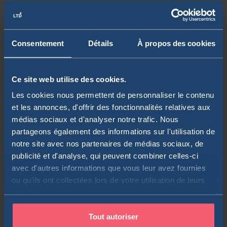
En 2024, 216 000 Français ont acheté leurs premières actions en
bourse selon l’AMF. Le problème, c’est que la majorité abandonne
dès les premières semaines. Entre le choix du courtier, la jungle
Consentement
Détails
À propos des cookies
des enveloppes fiscales (PEA, compte-titres…), les types
d’ordres mystérieux et les frais cachés, acheter une action peut
sembler plus compliqué que de réserver …
Lire la suite
Ce site web utilise des cookies.
Les cookies nous permettent de personnaliser le contenu
Actions
et les annonces, d'offrir des fonctionnalités relatives aux
médias sociaux et d'analyser notre trafic. Nous
partageons également des informations sur l'utilisation de
Comment Savoir si une Entreprise est Cotée
notre site avec nos partenaires de médias sociaux, de
en Bourse ? [3 Méthodes Infaillibles]
publicité et d'analyse, qui peuvent combiner celles-ci
avec d'autres informations que vous leur avez fournies
par
Le Trader du Dimanche
ou qu'ils ont collectées lors de votre utilisation de leurs
services.
Vous voulez investir dans une entreprise mais vous ne savez pas
Tout autoriser
si elle est cotée en bourse ? Cette question paraît simple mais je