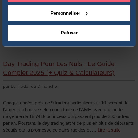
peux vous assurer que cette erreur est bien plus fréquente qu’on
ne le croit en 2025. J’ai moi-même perdu 150€ en 2011 en
Personnaliser
achetant des DPS au lieu de l’action Archos …
Lire la suite
Actions
Refuser
2 commentaires
Day Trading Pour Les Nuls : Le Guide
Complet 2025 (+ Quiz & Calculateurs)
par
Le Trader du Dimanche
Chaque année, près de 9 traders particuliers sur 10 perdent de
l’argent en bourse selon une étude de l’AMF, avec une perte
moyenne de 18 741€ pour ceux qui passent plus de 250 ordres
par an. Pourtant, le day trading attire de plus en plus de débutants
séduits par la promesse de gains rapides et …
Lire la suite