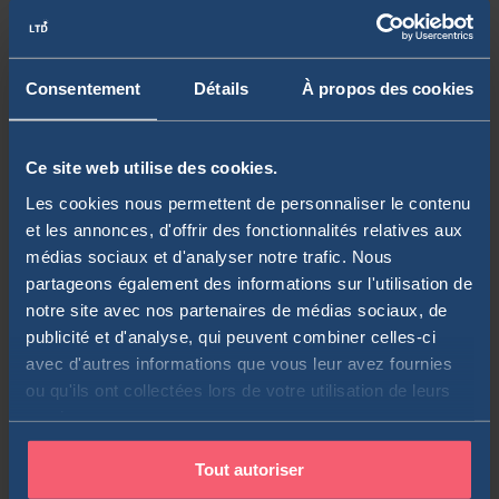
d’une fraction de l’entreprise. À ce titre, vous bénéficiez de droits,
dont celui d’assister à l’assemblée générale des actionnaires et
de voter des résolutions. Dans cet article, découvrez en quoi
consiste une assemblée générale des actionnaires 🔥 et
Consentement
Détails
À propos des cookies
comment participer aux vote selon votre statut. À …
Lire la suite
Actions
Ce site web utilise des cookies.
Les cookies nous permettent de personnaliser le contenu
et les annonces, d'offrir des fonctionnalités relatives aux
Investissement immobilier vs bourse : quelle
médias sociaux et d'analyser notre trafic. Nous
stratégie choisir ?
partageons également des informations sur l'utilisation de
notre site avec nos partenaires de médias sociaux, de
publicité et d'analyse, qui peuvent combiner celles-ci
par
Le Trader du Dimanche
avec d'autres informations que vous leur avez fournies
ou qu'ils ont collectées lors de votre utilisation de leurs
Pendant que certains jouent la sécurité en investissant dans la
services.
pierre, d’autres misent sur la bourse et ses montagnes russes.
D’un côté, des loyers réguliers qui tombent chaque mois et de
l’autre, des actions qui peuvent exploser (ou s’effondrer bien
Tout autoriser
entendu)… Découvrez mon comparatif entre l’investissement