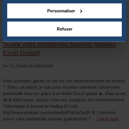
immobilier et la bourse 🔥. Pour cela, je vous …
Lire la suite
Personnaliser
Apprendre la bourse
Refuser
Suivre votre portefeuille boursier [tableau
Excel Gratuit]
par
Le Trader du Dimanche
Vous souhaitez garder un œil sur vos investissements en bourse
? Dans cet article, je vais vous montrer comment suivre votre
portefeuille boursier grâce à un fichier Excel gratuit 🔥. Mais avant
de le télécharger, laissez-moi vous expliquer son fonctionnement.
Télécharger le journal de trading (Excel)
http://www.youtube.com/embed/qRSjOaZbu54 🎯 Comment
suivre votre portefeuille boursier gratuitement ? …
Lire la suite