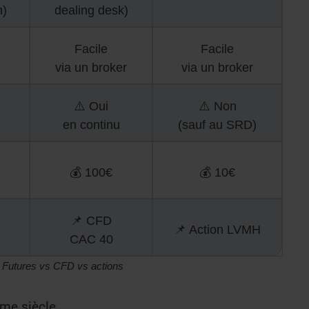
n)
dealing desk)
Facile
Facile
via un broker
via un broker
⚠️ Oui
⚠️ Non
en continu
(sauf au SRD)
💰 100€
💰 10€
📌 CFD
📌 Action LVMH
CAC 40
- Futures vs CFD vs actions
ème siècle