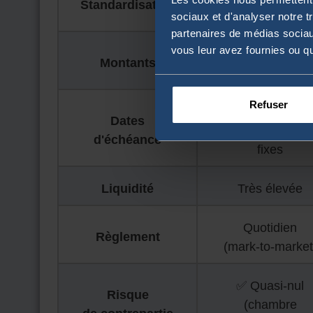
Standardisation
Standardisés
sociaux et d'analyser notre t
partenaires de médias sociaux
vous leur avez fournies ou qu'
💰 Fixes
Montants
par contrat
Refuser
📅 Dates
Dates
trimestrielles
d'échéance
fixes
Liquidité
Très élevée
Quotidien
Règlement
(mark-to-market
✅ Quasi-nul
Risque
(chambre