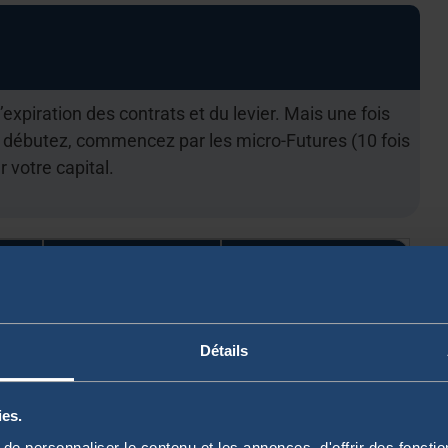
’expiration des contrats et du levier. Mais une fois
us débutez, commencez par les micro-Futures (10 fois
r votre capital.
s
Contrats CFD
Actions
🔎 Bourse
🔎 Gré à gré
Détails
organisée
(broker)
)
(Euronext...)
ies.
Contrats
e personnaliser le contenu et les annonces, d'offrir des fonctio