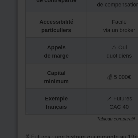
de contrepartie
de compensatio
Accessibilité
Facile
particuliers
via un broker
Appels
⚠️ Oui
de marge
quotidiens
Capital
💰 5 000€
minimum
Exemple
📌 Futures
français
CAC 40
Tableau comparatif 
⏳ Futures : une histoire qui remonte au 19