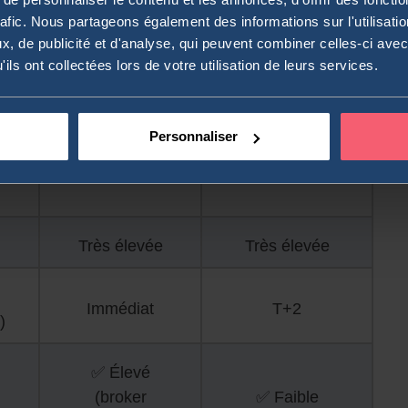
Standardisés
Sur-mesure
rafic. Nous partageons également des informations sur l'utilisati
, de publicité et d'analyse, qui peuvent combiner celles-ci avec
ils ont collectées lors de votre utilisation de leurs services.
💰 Variables
💰 Variables
Personnaliser
📅 Aucune
📅 Aucune
Très élevée
Très élevée
Immédiat
T+2
)
✅ Élevé
(broker
✅ Faible