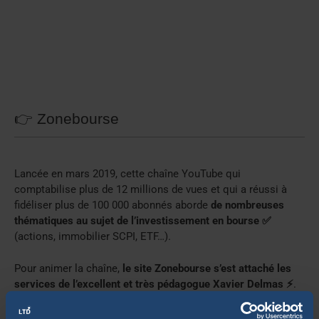
👉 Zonebourse
Lancée en mars 2019, cette chaîne YouTube qui
comptabilise plus de 12 millions de vues et qui a réussi à
fidéliser plus de 100 000 abonnés aborde
de nombreuses
thématiques au sujet de l’investissement en bourse ✅
(actions, immobilier SCPI, ETF…).
Pour animer la chaîne,
le site Zonebourse s’est attaché les
services de l’excellent et très pédagogue Xavier Delmas ⚡
.
Au menu, des vidéos d’une quinzaine de minutes sur les
leçons de Warren Buffet, les causes de l’inflation ou bien