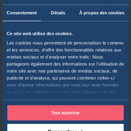
encore l’intérêt des actions à dividendes dans une stratégie à
long terme. Vous pouvez également retrouver certains
Consentement
Détails
À propos des cookies
guides à propos des ratios financiers ou
les arnaques dans
le secteur du trading
.
Ce site web utilise des cookies.
Addictives, les vidéos réalisées par Xavier permettent de
Les cookies nous permettent de personnaliser le contenu
mieux comprendre certains mécanismes des marchés
et les annonces, d'offrir des fonctionnalités relatives aux
financiers à travers un storytelling aux petits oignons.
médias sociaux et d'analyser notre trafic. Nous
partageons également des informations sur l'utilisation de
notre site avec nos partenaires de médias sociaux, de
Découvrir la chaîne YouTube - Zonebourse
publicité et d'analyse, qui peuvent combiner celles-ci
avec d'autres informations que vous leur avez fournies
ou qu'ils ont collectées lors de votre utilisation de leurs
services.
Tout autoriser