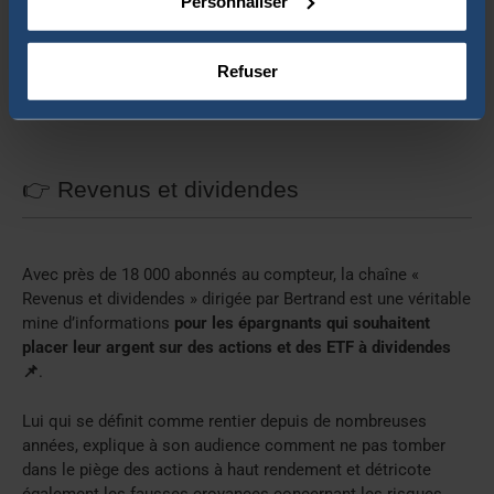
Personnaliser
Refuser
👉 Revenus et dividendes
Avec près de 18 000 abonnés au compteur, la chaîne «
Revenus et dividendes » dirigée par Bertrand est une véritable
mine d’informations
pour les épargnants qui souhaitent
placer leur argent sur des actions et des ETF à dividendes
📌
.
Lui qui se définit comme rentier depuis de nombreuses
années, explique à son audience comment ne pas tomber
dans le piège des actions à haut rendement et détricote
également les fausses croyances concernant les risques